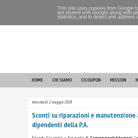
This site uses cookies from Google to
are shared with Google along with pe
statistics, and to detect and address
HOME
CHI SIAMO
CICOUPON
MISSION
H
mercoledì 2 maggio 2018
Sconti su riparazioni e manutenzione 
dipendenti della P.A.
Speedy Car entra a far parte di
ConvenzionIstituzioni
, l