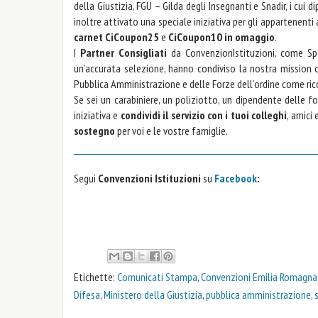
della Giustizia, FGU – Gilda degli Insegnanti e Snadir, i cui 
inoltre attivato una speciale iniziativa per gli appartenenti 
carnet CiCoupon25
e
CiCoupon10 in omaggio
.
I
Partner Consigliati
da ConvenzionIstituzioni, come Sp
un’accurata selezione, hanno condiviso la nostra missio
Pubblica Amministrazione e delle Forze dell’ordine come ri
Se sei un carabiniere, un poliziotto, un dipendente delle f
iniziativa e
condividi il servizio con i tuoi colleghi
, amici
sostegno
per voi e le vostre famiglie.
Segui
Convenzioni Istituzioni
su
Facebook
:
Etichette:
Comunicati Stampa
,
Convenzioni Emilia Romagna
Difesa
,
Ministero della Giustizia
,
pubblica amministrazione
,