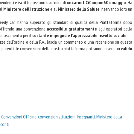
dipendenti e iscritti possono usufruire di un
carnet CiCoupon60 omaggio
. Ha
al
Ministero dell’Istruzione
e al
Ministero della Salute
, riservando loro un
eedy Car, hanno superato gli standard di qualità della Piattaforma dopo
n offrendo una convenzione
accessibile gratuitamente
agli operatori della
conoscimento per il
costante impegno e l’apprezzabile risvolto sociale
.
orze dell’ordine e della P.A., lascia un commento o una recensione su questa
 e parenti: le convenzioni della nostra piattaforma potranno essere un
valido
,
Convenzioni Officine
,
convenzionistituzioni
,
Insegnanti
,
Ministero della
sconti