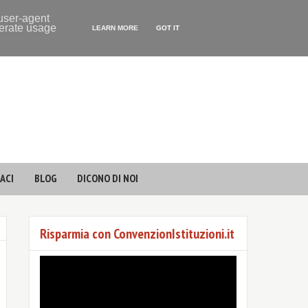
 user-agent
nerate usage
LEARN MORE
GOT IT
ACI
BLOG
DICONO DI NOI
Risparmia con ConvenzionIstituzioni.it