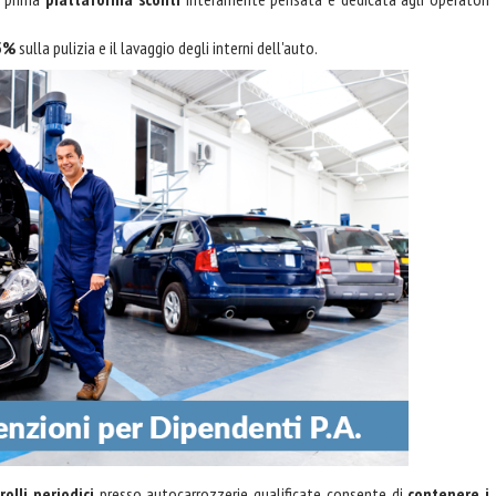
15%
sulla pulizia e il lavaggio degli interni dell'auto.
rolli periodici
presso autocarrozzerie qualificate consente di
contenere i