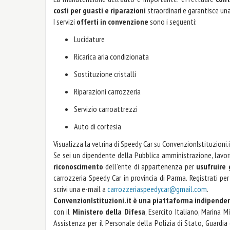
costi per guasti e riparazioni
straordinari e garantisce un
I servizi
offerti in convenzione
sono i seguenti:
Lucidature
Ricarica aria condizionata
Sostituzione cristalli
Riparazioni carrozzeria
Servizio carroattrezzi
Auto di cortesia
Visualizza la vetrina di Speedy Car su ConvenzionIstituzioni.
Se sei un dipendente della Pubblica amministrazione, lavori
riconoscimento
dell’ente di appartenenza per
usufruire
carrozzeria Speedy Car in provincia di Parma. Registrati pe
scrivi una e-mail a
carrozzeriaspeedycar@gmail.com
.
ConvenzionIstituzioni.it è una piattaforma indipende
con il
Ministero della Difesa
, Esercito Italiano, Marina M
Assistenza per il Personale della Polizia di Stato, Guardia