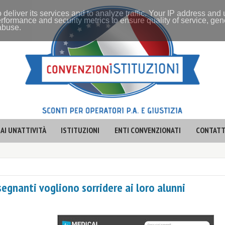
 deliver its services and to analyze traffic. Your IP address and
rformance and security metrics to ensure quality of service, ge
 abuse.
AI UN'ATTIVITÀ
ISTITUZIONI
ENTI CONVENZIONATI
CONTATT
egnanti vogliono sorridere ai loro alunni