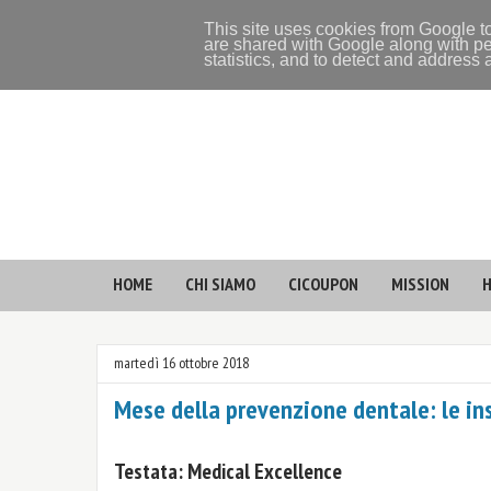
This site uses cookies from Google to
are shared with Google along with pe
statistics, and to detect and address
HOME
CHI SIAMO
CICOUPON
MISSION
H
martedì 16 ottobre 2018
Mese della prevenzione dentale: le ins
Testata: Medical Excellence