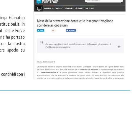
iega Gionatan
ituzioni.it. In
nti delle Forze
oria ha portato
con la nostra
ore specie su
condividi con i