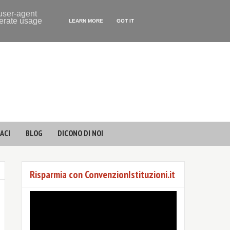
 user-agent
nerate usage
LEARN MORE
GOT IT
ACI
BLOG
DICONO DI NOI
Risparmia con ConvenzionIstituzioni.it