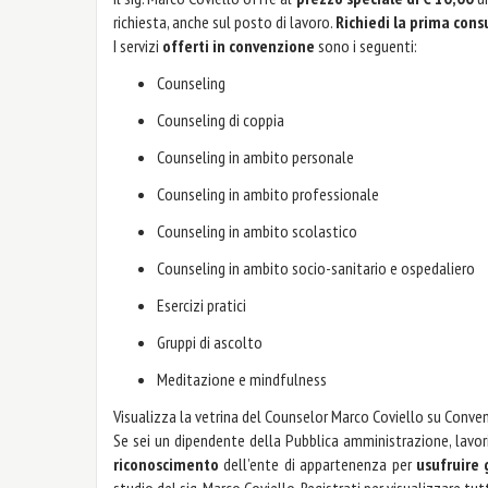
richiesta, anche sul posto di lavoro.
Richiedi la prima cons
I servizi
offerti in convenzione
sono i seguenti:
Counseling
Counseling di coppia
Counseling in ambito personale
Counseling in ambito professionale
Counseling in ambito scolastico
Counseling in ambito socio-sanitario e ospedaliero
Esercizi pratici
Gruppi di ascolto
Meditazione e mindfulness
Visualizza la vetrina del Counselor Marco Coviello su Conven
Se sei un dipendente della Pubblica amministrazione, lavori
riconoscimento
dell’ente di appartenenza per
usufruire
studio del sig. Marco Coviello. Registrati per visualizzare tut