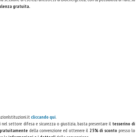
ulenza gratuita.
zionIstituzioni.it
cliccando qui
.
 nel settore difesa e sicurezza o giustizia, basta presentare il
tesserino di
 gratuitamente
della convenzione ed ottenere il
25% di sconto
presso lo
te le
informazioni e i dettagli
della convenzione.