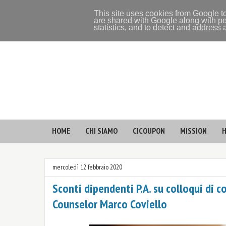
This site uses cookies from Google to
are shared with Google along with pe
statistics, and to detect and address
HOME
CHI SIAMO
CICOUPON
MISSION
H
mercoledì 12 febbraio 2020
Sconti dipendenti P.A. su colloqui di 
Counselor Marco Coviello