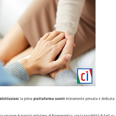
nIstituzioni
, la prima
piattaforma sconti
interamente pensata e dedicata
na sessione di esercizi antistress di Bioenergetica, con la possibilità di farli, su