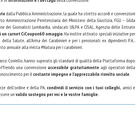
nte
dalla Pubblica Amministrazione, la quale ha stretto accordi e convenzioni
nto Amministrazione Penitenziaria del Ministero della Giustizia, FGU – Gilda
dine dei Giornalisti Lombardia, sindacati UILPA e CISAL, Agenzia delle Entrate
i un
carnet CiCoupon60 omaggio
. Ha inoltre attivato speciali iniziative per
 della Salute, all'Arma dei Carabinieri e per i pensionati ex dipendenti P.A.,
o annuale alla rivista #Natura per i carabinieri.
arco Coviello, hanno superato gli standard di qualità della Piattaforma dopo
n offrendo una convenzione
accessibile gratuitamente
agli operatori della
conoscimento per il
costante impegno e l’apprezzabile risvolto sociale
.
rze dell’ordine e della PA,
condividi il servizio con i tuoi colleghi,
amici e
essere un
valido sostegno per voi e le vostre famiglie
.