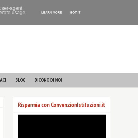
 user-agent
nerate usage
LEARN MORE
GOT IT
ACI
BLOG
DICONO DI NOI
Risparmia con ConvenzionIstituzioni.it