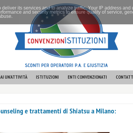
 deliver its services and to analyze traffic. Your IP address and
rformance and security metrics to ensure quality of service, ge
 abuse.
AI UN'ATTIVITÀ
ISTITUZIONI
ENTI CONVENZIONATI
CONTATT
counseling e trattamenti di Shiatsu a Milano: