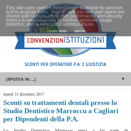
This site uses cookies from Google to deliver its services
and to analyze traffic. Your IP address and user-agent are
shared with Google along with performance and security
metrics to ensure quality of service, generate usage
statistics, and to detect and address abuse.
LEARN MORE
GOT IT
▼
lunedì 11 dicembre 2017
Sconti su trattamenti dentali presso lo
Studio Dentistico Marroccu a Cagliari
per Dipendenti della P.A.
Lo Studio Dentistico Marroccu entra a far parte di