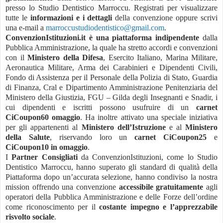
presso lo Studio Dentistico Marroccu. Registrati per visualizzare
tutte le
informazioni e i dettagli
della convenzione oppure scrivi
una e-mail a
marroccustudiodentistico@gmail.com
.
ConvenzionIstituzioni.it è una piattaforma indipendente
dalla
Pubblica Amministrazione, la quale ha stretto accordi e convenzioni
con il
Ministero della Difesa
, Esercito Italiano, Marina Militare,
Aeronautica Militare, Arma dei Carabinieri e Dipendenti Civili,
Fondo di Assistenza per il Personale della Polizia di Stato, Guardia
di Finanza, Cral e Dipartimento Amministrazione Penitenziaria del
Ministero della Giustizia, FGU – Gilda degli Insegnanti e Snadir, i
cui dipendenti e iscritti possono usufruire di un
carnet
CiCoupon60 omaggio
. Ha inoltre attivato una speciale iniziativa
per gli appartenenti al
Ministero dell’Istruzione
e al
Ministero
della Salute
, riservando loro un
carnet CiCoupon25
e
CiCoupon10 in omaggio
.
I
Partner Consigliati
da ConvenzionIstituzioni, come lo Studio
Dentistico Marroccu, hanno superato gli standard di qualità della
Piattaforma dopo un’accurata selezione, hanno condiviso la nostra
mission offrendo una convenzione
accessibile gratuitamente
agli
operatori della Pubblica Amministrazione e delle Forze dell’ordine
come riconoscimento per il
costante impegno e l’apprezzabile
risvolto sociale
.