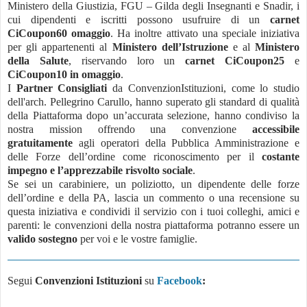
Ministero della Giustizia, FGU – Gilda degli Insegnanti e Snadir, i
cui dipendenti e iscritti possono usufruire di un
carnet
CiCoupon60 omaggio
. Ha inoltre attivato una speciale iniziativa
per gli appartenenti al
Ministero dell’Istruzione
e al
Ministero
della Salute
, riservando loro un
carnet CiCoupon25
e
CiCoupon10 in omaggio
.
I
Partner Consigliati
da ConvenzionIstituzioni, come lo studio
dell'arch. Pellegrino Carullo, hanno superato gli standard di qualità
della Piattaforma dopo un’accurata selezione, hanno condiviso la
nostra mission offrendo una convenzione
accessibile
gratuitamente
agli operatori della Pubblica Amministrazione e
delle Forze dell’ordine come riconoscimento per il
costante
impegno e l’apprezzabile risvolto sociale
.
Se sei un carabiniere, un poliziotto, un dipendente delle forze
dell’ordine e della PA, lascia un commento o una recensione su
questa iniziativa e condividi il servizio con i tuoi colleghi, amici e
parenti: le convenzioni della nostra piattaforma potranno essere un
valido sostegno
per voi e le vostre famiglie.
Segui
Convenzioni Istituzioni
su
Facebook
: