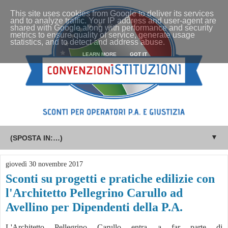
This site uses cookies from Google to deliver its services
and to analyze traffic. Your IP address and user-agent are
shared with Google along with performance and security
metrics to ensure quality of service, generate usage
statistics, and to detect and address abuse.
LEARN MORE
GOT IT
▼
giovedì 30 novembre 2017
Sconti su progetti e pratiche edilizie con
l'Architetto Pellegrino Carullo ad
Avellino per Dipendenti della P.A.
L'Architetto Pellegrino Carullo entra a far parte di