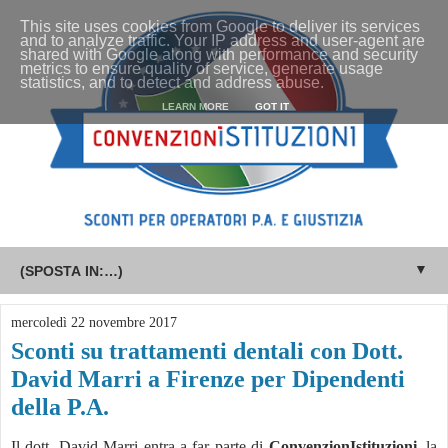
This site uses cookies from Google to deliver its services
and to analyze traffic. Your IP address and user-agent are
shared with Google along with performance and security
metrics to ensure quality of service, generate usage
statistics, and to detect and address abuse.
LEARN MORE
GOT IT
▼
mercoledì 22 novembre 2017
Sconti su trattamenti dentali con Dott.
David Marri a Firenze per Dipendenti
della P.A.
Il dott. David Marri entra a far parte di
ConvenzionIstituzioni
, la