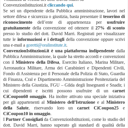
ConvenzionIstituzioni.it
cliccando qui
.
Se sei un dipendente della Pubblica amministrazione, lavori nel
settore difesa e sicurezza o giustizia, basta presentare il
tesserino di
riconoscimento
dell’ente di appartenenza per
usufruire
gratuitamente
della convenzione ed ottenere il
27% di sconto
presso lo studio del dott. David Marri. Registrati per visualizzare
tutte le
informazioni e i dettagli
della convenzione oppure scrivi
una e-mail a
goretti@oralinstitute.it
.
ConvenzionIstituzioni.it è una piattaforma indipendente
dalla
Pubblica Amministrazione, la quale ha stretto accordi e convenzioni
con il
Ministero della Difesa
, Esercito Italiano, Marina Militare,
Aeronautica Militare, Arma dei Carabinieri e Dipendenti Civili,
Fondo di Assistenza per il Personale della Polizia di Stato, Guardia
di Finanza, Cral e Dipartimento Amministrazione Penitenziaria del
Ministero della Giustizia, FGU – Gilda degli Insegnanti e Snadir, i
cui dipendenti e iscritti possono usufruire di un
carnet
CiCoupon60 omaggio
. Ha inoltre attivato una speciale iniziativa
per gli appartenenti al
Ministero dell’Istruzione
e al
Ministero
della Salute
, riservando loro un
carnet CiCoupon25
e
CiCoupon10 in omaggio
.
I
Partner Consigliati
da ConvenzionIstituzioni, come lo studio del
dott. David Marri, hanno superato gli standard di qualità della