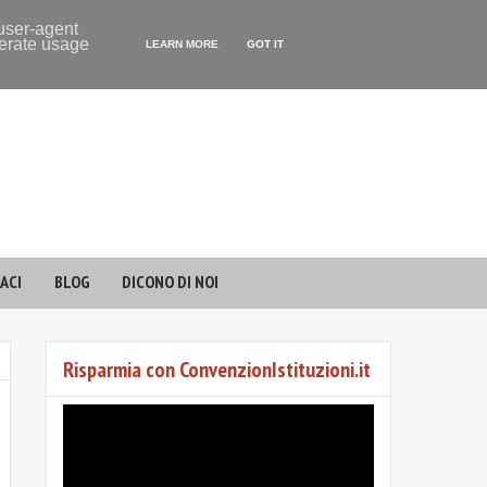
 user-agent
nerate usage
LEARN MORE
GOT IT
ACI
BLOG
DICONO DI NOI
Risparmia con ConvenzionIstituzioni.it