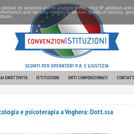
 deliver its services and to analyze traffic. Your IP address and
rformance and security metrics to ensure quality of service, ge
 abuse.
AI UN'ATTIVITÀ
ISTITUZIONI
ENTI CONVENZIONATI
CONTATT
icologia e psicoterapia a Voghera: Dott.ssa