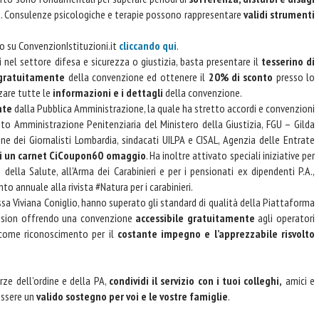
ta. Consulenze psicologiche e terapie possono rappresentare
validi strumenti
io su ConvenzionIstituzioni.it
cliccando qui
.
 nel settore difesa e sicurezza o giustizia, basta presentare il
tesserino di
 gratuitamente
della convenzione ed ottenere il
20% di sconto
presso lo
zzare tutte le
informazioni e i dettagli
della convenzione.
nte
dalla Pubblica Amministrazione, la quale ha stretto accordi e convenzioni
nto Amministrazione Penitenziaria del Ministero della Giustizia, FGU – Gilda
dine dei Giornalisti Lombardia, sindacati UILPA e CISAL, Agenzia delle Entrate
i un
carnet CiCoupon60 omaggio
. Ha inoltre attivato speciali iniziative per
 della Salute, all'Arma dei Carabinieri e per i pensionati ex dipendenti P.A.,
o annuale alla rivista #Natura per i carabinieri.
sa Viviana Coniglio, hanno superato gli standard di qualità della Piattaforma
ission offrendo una convenzione
accessibile gratuitamente
agli operatori
 come riconoscimento per il
costante impegno e l’apprezzabile risvolto
rze dell’ordine e della PA,
condividi il servizio con i tuoi colleghi,
amici e
essere un
valido sostegno per voi e le vostre famiglie
.