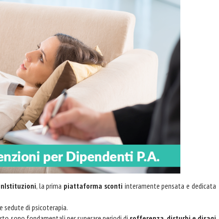
nIstituzioni
, la prima
piattaforma sconti
interamente pensata e dedicata
le sedute di psicoterapia.
erto sono fondamentali per superare periodi di
sofferenza, disturbi e disagi