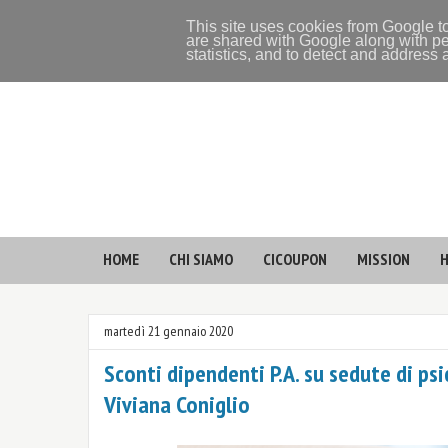
This site uses cookies from Google to
are shared with Google along with pe
statistics, and to detect and address
HOME
CHI SIAMO
CICOUPON
MISSION
H
martedì 21 gennaio 2020
Sconti dipendenti P.A. su sedute di ps
Viviana Coniglio