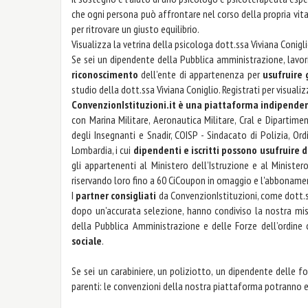
che ogni persona può affrontare nel corso della propria vi
per ritrovare un giusto equilibrio.
Visualizza la vetrina della psicologa dott.ssa Viviana Conigl
Se sei un dipendente della Pubblica amministrazione, lavori
riconoscimento
dell’ente di appartenenza per
usufruire
studio della dott.ssa Viviana Coniglio. Registrati per visuali
ConvenzionIstituzioni.it è una piattaforma indipende
con Marina Militare, Aeronautica Militare, Cral e Dipartime
degli Insegnanti e Snadir, COISP - Sindacato di Polizia, Or
Lombardia, i cui
dipendenti e iscritti possono usufruire d
gli appartenenti al Ministero dell’Istruzione e al Ministero
riservando loro fino a 60 CiCoupon in omaggio e l'abbonament
I
partner consigliati
da ConvenzionIstituzioni, come dott.s
dopo un’accurata selezione, hanno condiviso la nostra m
della Pubblica Amministrazione e delle Forze dell’ordine
sociale
.
Se sei un carabiniere, un poliziotto, un dipendente delle fo
parenti: le convenzioni della nostra piattaforma potranno 