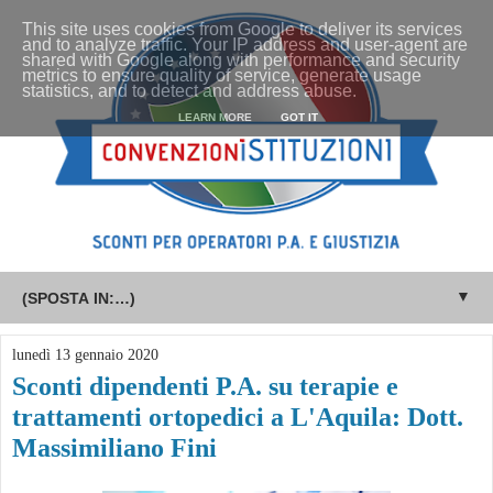
This site uses cookies from Google to deliver its services
and to analyze traffic. Your IP address and user-agent are
shared with Google along with performance and security
metrics to ensure quality of service, generate usage
statistics, and to detect and address abuse.
LEARN MORE
GOT IT
▼
lunedì 13 gennaio 2020
Sconti dipendenti P.A. su terapie e
trattamenti ortopedici a L'Aquila: Dott.
Massimiliano Fini