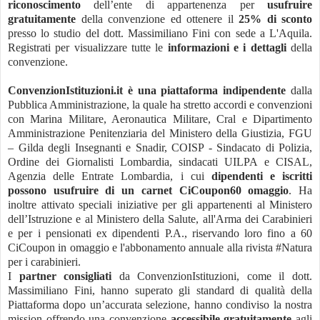
riconoscimento
dell’ente di appartenenza per
usufruire
gratuitamente
della convenzione ed ottenere il
25% di sconto
presso lo studio del dott. Massimiliano Fini con sede a L'Aquila.
Registrati per visualizzare tutte le
informazioni e i dettagli
della
convenzione.
ConvenzionIstituzioni.it è una piattaforma indipendente
dalla
Pubblica Amministrazione, la quale ha stretto accordi e convenzioni
con Marina Militare, Aeronautica Militare, Cral e Dipartimento
Amministrazione Penitenziaria del Ministero della Giustizia, FGU
– Gilda degli Insegnanti e Snadir, COISP - Sindacato di Polizia,
Ordine dei Giornalisti Lombardia, sindacati UILPA e CISAL,
Agenzia delle Entrate Lombardia, i cui
dipendenti e iscritti
possono usufruire di un
carnet CiCoupon60 omaggio
. Ha
inoltre attivato speciali iniziative per gli appartenenti al Ministero
dell’Istruzione e al Ministero della Salute, all'Arma dei Carabinieri
e per i pensionati ex dipendenti P.A., riservando loro fino a 60
CiCoupon in omaggio e l'abbonamento annuale alla rivista #Natura
per i carabinieri.
I
partner consigliati
da ConvenzionIstituzioni, come il dott.
Massimiliano Fini, hanno superato gli standard di qualità della
Piattaforma dopo un’accurata selezione, hanno condiviso la nostra
mission offrendo una convenzione
accessibile gratuitamente
agli