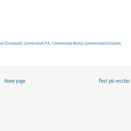
oni Osteopati
,
convenzioni P.A.
,
Convenzioni Roma
,
convenzionistituzioni
,
Home page
Post più vecchio