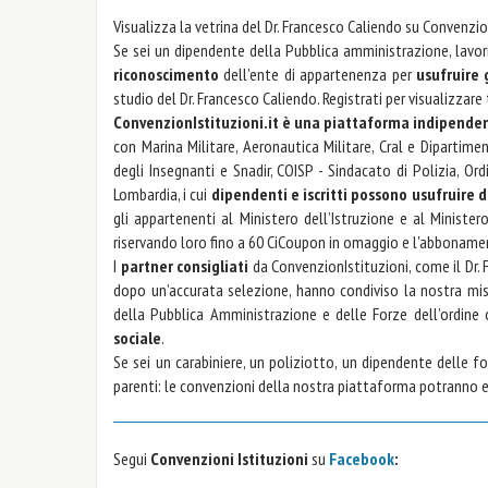
Visualizza la vetrina del Dr. Francesco Caliendo su Convenzio
Se sei un dipendente della Pubblica amministrazione, lavori
riconoscimento
dell’ente di appartenenza per
usufruire
studio del Dr. Francesco Caliendo. Registrati per visualizzare
ConvenzionIstituzioni.it è una piattaforma indipende
con Marina Militare, Aeronautica Militare, Cral e Dipartime
degli Insegnanti e Snadir, COISP - Sindacato di Polizia, Or
Lombardia, i cui
dipendenti e iscritti possono usufruire d
gli appartenenti al Ministero dell’Istruzione e al Ministero
riservando loro fino a 60 CiCoupon in omaggio e l'abbonament
I
partner consigliati
da ConvenzionIstituzioni, come il Dr.
dopo un’accurata selezione, hanno condiviso la nostra m
della Pubblica Amministrazione e delle Forze dell’ordine
sociale
.
Se sei un carabiniere, un poliziotto, un dipendente delle fo
parenti: le convenzioni della nostra piattaforma potranno 
Segui
Convenzioni Istituzioni
su
Facebook
: