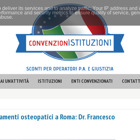
 deliver its services and to analyze traffic. Your IP address and
rformance and security metrics to ensure quality of service, ge
 abuse.
AI UN'ATTIVITÀ
ISTITUZIONI
ENTI CONVENZIONATI
CONTATT
ttamenti osteopatici a Roma: Dr. Francesco