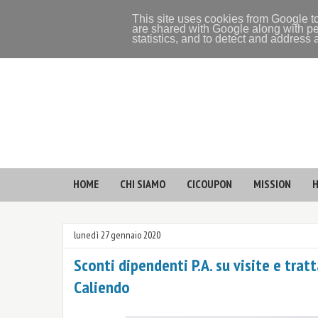
This site uses cookies from Google to
are shared with Google along with pe
statistics, and to detect and address
HOME
CHI SIAMO
CICOUPON
MISSION
H
lunedì 27 gennaio 2020
Sconti dipendenti P.A. su visite e tra
Caliendo