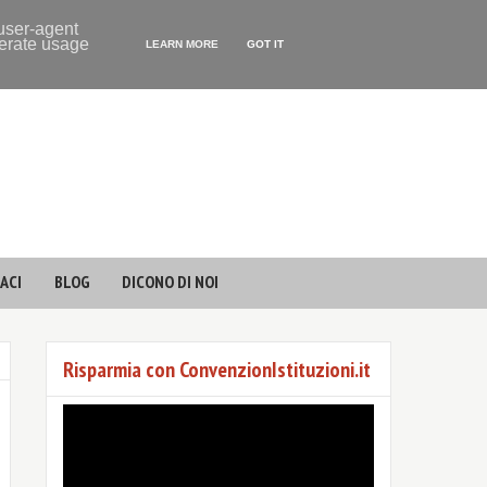
 user-agent
nerate usage
LEARN MORE
GOT IT
ACI
BLOG
DICONO DI NOI
Risparmia con ConvenzionIstituzioni.it