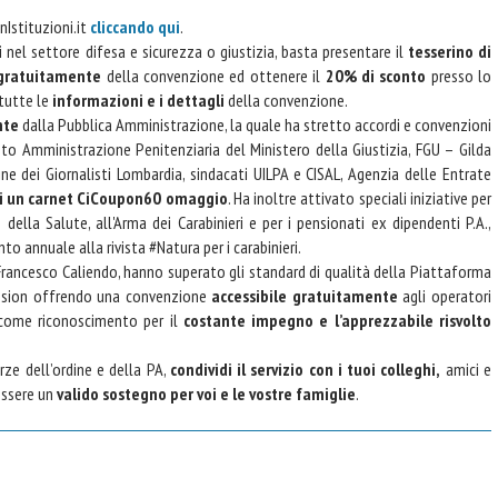
nIstituzioni.it
cliccando qui
.
 nel settore difesa e sicurezza o giustizia, basta presentare il
tesserino di
 gratuitamente
della convenzione ed ottenere il
20% di sconto
presso lo
 tutte le
informazioni e i dettagli
della convenzione.
nte
dalla Pubblica Amministrazione, la quale ha stretto accordi e convenzioni
nto Amministrazione Penitenziaria del Ministero della Giustizia, FGU – Gilda
dine dei Giornalisti Lombardia, sindacati UILPA e CISAL, Agenzia delle Entrate
i un
carnet CiCoupon60 omaggio
. Ha inoltre attivato speciali iniziative per
 della Salute, all'Arma dei Carabinieri e per i pensionati ex dipendenti P.A.,
o annuale alla rivista #Natura per i carabinieri.
 Francesco Caliendo, hanno superato gli standard di qualità della Piattaforma
ission offrendo una convenzione
accessibile gratuitamente
agli operatori
 come riconoscimento per il
costante impegno e l’apprezzabile risvolto
rze dell’ordine e della PA,
condividi il servizio con i tuoi colleghi,
amici e
essere un
valido sostegno per voi e le vostre famiglie
.