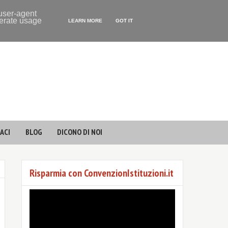
 user-agent
nerate usage
LEARN MORE
GOT IT
ACI
BLOG
DICONO DI NOI
Risparmia con ConvenzionIstituzioni.it