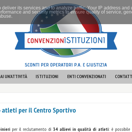
 deliver its services and to analyze traffic. Your IP address and
rformance and security metrics to ensure quality of service, ge
 abuse.
AI UN'ATTIVITÀ
ISTITUZIONI
ENTI CONVENZIONATI
CONTATT
 atleti per il Centro Sportivo
inieri
per il reclutamento di
34 allievi in qualità di atleti
: è possibile