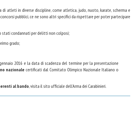
ca di atleti in diverse discipline, come atletica, judo, nuoto, karate, scherma e
concorsi pubblici, ce ne sono altri specifici da rispettare per poter partecipare
 stati condannati per delitti non colposi;
primo grado;
 gennaio 2016 e la data di scadenza del termine per la presentazione
meno nazionale
certificati dal Comitato Olimpico Nazionale Italiano o
aderenti al bando
, visita il sito ufficiale dell’Arma dei Carabinieri.