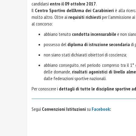
candidarsi
entro il 09 ottobre 2017
.
Il
Centro Sportivo dell'Arma dei Carabinieri
è alla ricer
molto altro. Oltre ai
requisiti richiesti
per l’ammissione ai 
al concorso:
abbiano tenuto
condotta incensurabile
e non siano
possesso del
diploma di istruzione secondaria
di 
non siano stati dichiarati obiettori di coscienza;
abbiano conseguito, nel periodo compreso tra il 1°
delle domande,
risultati agonistici di livello al
dalle federazioni sportive nazionali.
Per conoscere i
dettagli di tutte le discipline sportive 
Segui
Convenzioni Istituzioni
su
Facebook
: