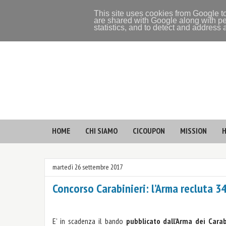
This site uses cookies from Google to
are shared with Google along with pe
statistics, and to detect and address
HOME
CHI SIAMO
CICOUPON
MISSION
H
martedì 26 settembre 2017
Concorso Carabinieri: l’Arma recluta 34
E’ in scadenza il bando
pubblicato dall'Arma dei Carab