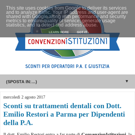
This site uses cookies from Google to deliver its services
and to analyze traffic. Your IP address and user-agent are
shared with Google along with performance and security
metrics to ensure quality of service, generate usage
statistics, and to detect and address abuse.
LEARN MORE
GOT IT
▼
mercoledì 2 agosto 2017
Sconti su trattamenti dentali con Dott.
Emilio Restori a Parma per Dipendenti
della P.A.
Il dott. Emilio Restori entra a far parte di
ConvenzionIstituzioni
, la