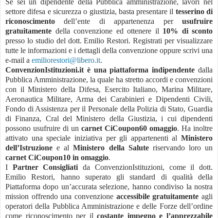
Se sei un dipendente della Pubblica amministrazione, lavori nel
settore difesa e sicurezza o giustizia, basta presentare il
tesserino di
riconoscimento
dell’ente di appartenenza per
usufruire
gratuitamente
della convenzione ed ottenere il
10% di sconto
presso lo studio del dott. Emilio Restori. Registrati per visualizzare
tutte le informazioni e i dettagli della convenzione oppure scrivi una
e-mail a
emiliorestori@libero.it
.
ConvenzionIstituzioni.it è una piattaforma indipendente
dalla
Pubblica Amministrazione, la quale ha stretto accordi e convenzioni
con il Ministero della Difesa, Esercito Italiano, Marina Militare,
Aeronautica Militare, Arma dei Carabinieri e Dipendenti Civili,
Fondo di Assistenza per il Personale della Polizia di Stato, Guardia
di Finanza, Cral del Ministero della Giustizia, i cui dipendenti
possono usufruire di un
carnet CiCoupon60 omaggio
. Ha inoltre
attivato una speciale iniziativa per gli appartenenti al
Ministero
dell’Istruzione
e al
Ministero della Salute
riservando loro un
carnet CiCoupon10 in omaggio
.
I
Partner Consigliati
da ConvenzionIstituzioni, come il dott.
Emilio Restori, hanno superato gli standard di qualità della
Piattaforma dopo un’accurata selezione, hanno condiviso la nostra
mission offrendo una convenzione
accessibile gratuitamente
agli
operatori della Pubblica Amministrazione e delle Forze dell’ordine
come riconoscimento per il
costante impegno e l’apprezzabile