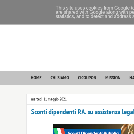
This site uses cookies from Google to
are shared with Google along with pe
statistics, and to detect and address
HOME
CHI SIAMO
CICOUPON
MISSION
HA
martedì 11 maggio 2021
Sconti dipendenti P.A. su assistenza lega