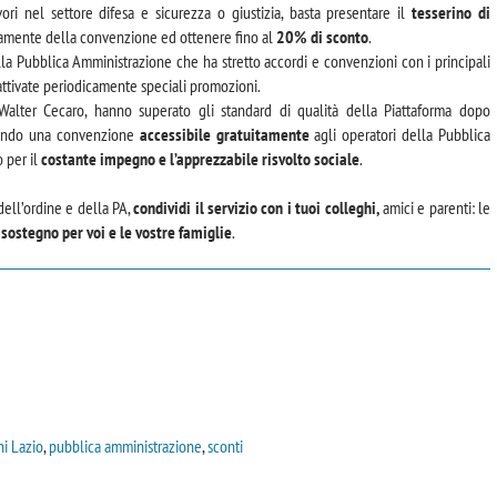
vori nel settore difesa e sicurezza o giustizia, basta presentare il
tesserino di
tamente della convenzione ed ottenere fino al
20% di sconto
.
la Pubblica Amministrazione che ha stretto accordi e convenzioni con i principali
o attivate periodicamente speciali promozioni.
Walter Cecaro, hanno superato gli standard di qualità della Piattaforma dopo
frendo una convenzione
accessibile gratuitamente
agli operatori della Pubblica
 per il
costante impegno e l’apprezzabile risvolto sociale
.
dell’ordine e della PA,
condividi il servizio con i tuoi colleghi,
amici e parenti: le
 sostegno per voi e le vostre famiglie
.
i Lazio
,
pubblica amministrazione
,
sconti