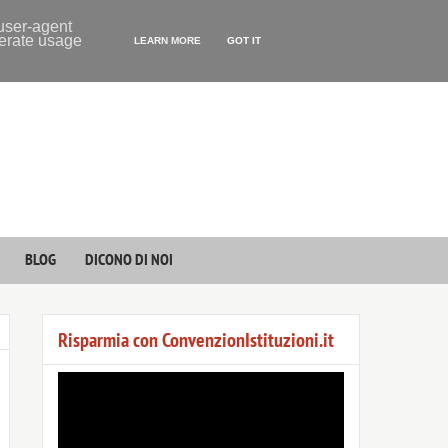
 user-agent
nerate usage
LEARN MORE
GOT IT
BLOG
DICONO DI NOI
Risparmia con ConvenzionIstituzioni.it