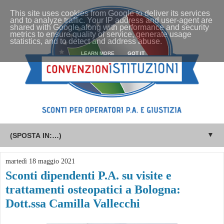
This site uses cookies from Google to deliver its services
and to analyze traffic. Your IP address and user-agent are
shared with Google along with performance and security
metrics to ensure quality of service, generate usage
statistics, and to detect and address abuse.
LEARN MORE
GOT IT
▼
martedì 18 maggio 2021
Sconti dipendenti P.A. su visite e
trattamenti osteopatici a Bologna:
Dott.ssa Camilla Vallecchi