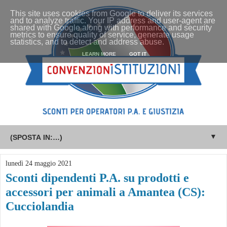
This site uses cookies from Google to deliver its services
and to analyze traffic. Your IP address and user-agent are
shared with Google along with performance and security
metrics to ensure quality of service, generate usage
statistics, and to detect and address abuse.
LEARN MORE
GOT IT
▼
lunedì 24 maggio 2021
Sconti dipendenti P.A. su prodotti e
accessori per animali a Amantea (CS):
Cucciolandia