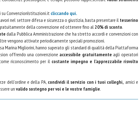
ni su ConvenzionIstituzioni.it
cliccando qui.
 lavori nel settore difesa e sicurezza o giustizia, basta presentare il
tesserino
 gratuitamente della convenzione ed ottenere fino al
20% di sconto
.
nte
dalla Pubblica Amministrazione che ha stretto accordi e convenzioni con
. Inoltre vengono attivate periodicamente speciali promozioni.
sa Marina Migliorini, hanno superato gli standard di qualità della Piattaforma
ission offrendo una convenzione
accessibile gratuitamente
agli operatori
 come riconoscimento per il
costante impegno e l’apprezzabile risvolto
rze dell’ordine e della PA,
condividi il servizio con i tuoi colleghi,
amici e
essere un
valido sostegno per voi e le vostre famiglie
.