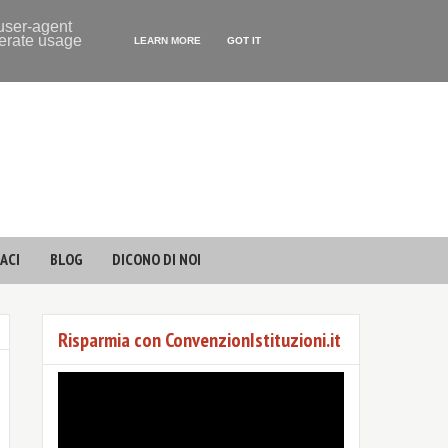
 user-agent
nerate usage
LEARN MORE
GOT IT
ACI
BLOG
DICONO DI NOI
Risparmia con ConvenzionIstituzioni.it