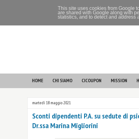
This site uses cookies from Google to
are shared with Google along with pe
statistics, and to detect and address
HOME
CHI SIAMO
CICOUPON
MISSION
H
martedì 18 maggio 2021
Sconti dipendenti P.A. su sedute di psi
Dr.ssa Marina Migliorini