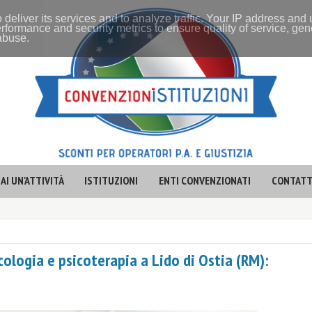
 deliver its services and to analyze traffic. Your IP address and
rformance and security metrics to ensure quality of service, ge
 abuse.
AI UN'ATTIVITÀ
ISTITUZIONI
ENTI CONVENZIONATI
CONTATT
cologia e psicoterapia a Lido di Ostia (RM):