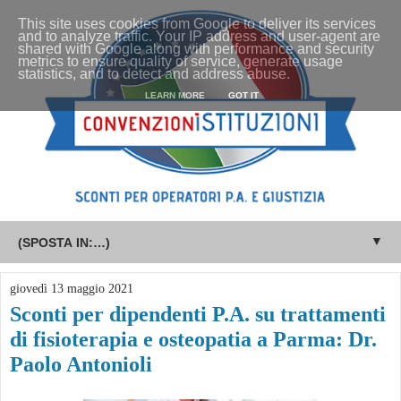
This site uses cookies from Google to deliver its services
and to analyze traffic. Your IP address and user-agent are
shared with Google along with performance and security
metrics to ensure quality of service, generate usage
statistics, and to detect and address abuse.
LEARN MORE
GOT IT
▼
giovedì 13 maggio 2021
Sconti per dipendenti P.A. su trattamenti
di fisioterapia e osteopatia a Parma: Dr.
Paolo Antonioli