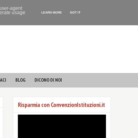
 user-agent
nerate usage
LEARN MORE
GOT IT
ACI
BLOG
DICONO DI NOI
Risparmia con ConvenzionIstituzioni.it