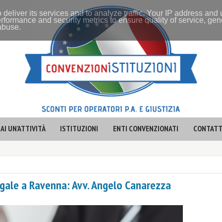
 deliver its services and to analyze traffic. Your IP address and
rformance and security metrics to ensure quality of service, ge
 abuse.
AI UN'ATTIVITÀ
ISTITUZIONI
ENTI CONVENZIONATI
CONTATT
legale a Ravenna: Avv. Angelo Canarezza