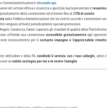
 su ConvenzionIstituzioni.it
cliccando qui.
 lavori nel settore difesa e sicurezza o giustizia, basta presentare il
tesserino
 gratuitamente della convenzione ed ottenere fino al
25% di sconto
.
nte
dalla Pubblica Amministrazione che ha stretto accordi e convenzioni con
. Inoltre vengono attivate periodicamente speciali promozioni.
 Angelo Canarezza, hanno superato gli standard di qualità della Piattaforma
ission offrendo una convenzione
accessibile gratuitamente
agli operatori
 come riconoscimento per il
costante impegno e l’apprezzabile risvolto
rze dell’ordine e della PA,
condividi il servizio con i tuoi colleghi,
amici e
essere un
valido sostegno per voi e le vostre famiglie
.
nzioni Emilia Romagna
,
pubblica amministrazione
,
sconti