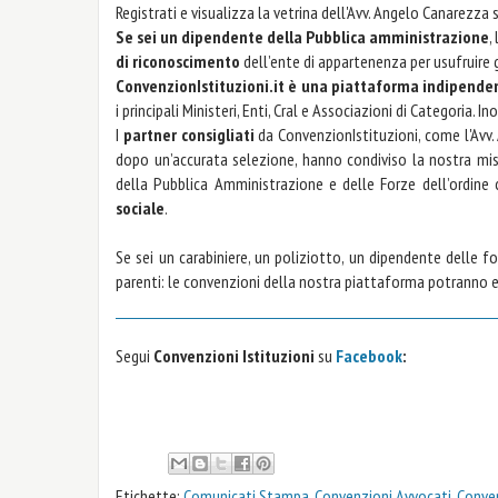
Registrati e visualizza la vetrina dell'Avv. Angelo Canarezza
Se sei un dipendente della Pubblica amministrazione
,
di riconoscimento
dell’ente di appartenenza per usufruire
ConvenzionIstituzioni.it è una piattaforma indipende
i principali Ministeri, Enti, Cral e Associazioni di Categoria
I
partner consigliati
da ConvenzionIstituzioni, come l'Avv.
dopo un’accurata selezione, hanno condiviso la nostra m
della Pubblica Amministrazione e delle Forze dell’ordine
sociale
.
Se sei un carabiniere, un poliziotto, un dipendente delle fo
parenti: le convenzioni della nostra piattaforma potranno 
Segui
Convenzioni Istituzioni
su
Facebook
:
Etichette:
Comunicati Stampa
,
Convenzioni Avvocati
,
Conve