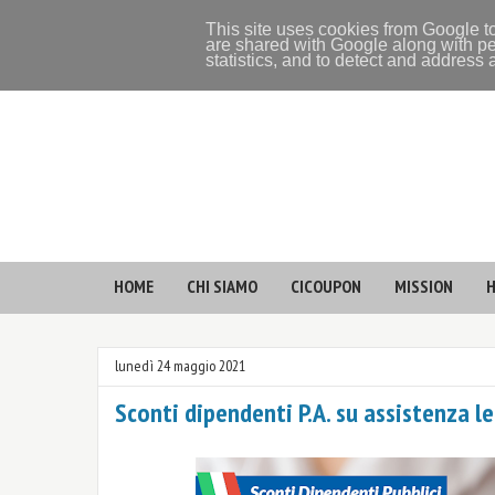
This site uses cookies from Google to
are shared with Google along with pe
statistics, and to detect and address
HOME
CHI SIAMO
CICOUPON
MISSION
H
lunedì 24 maggio 2021
Sconti dipendenti P.A. su assistenza 