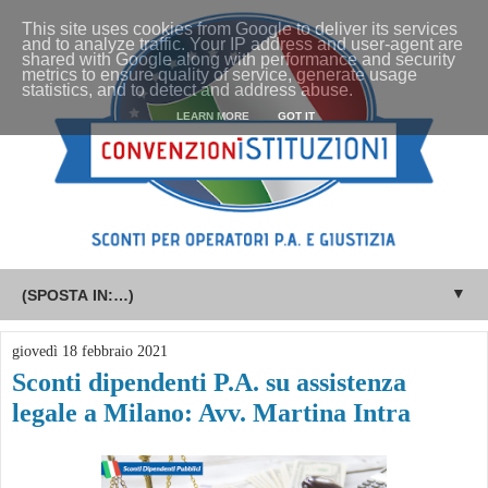
This site uses cookies from Google to deliver its services
and to analyze traffic. Your IP address and user-agent are
shared with Google along with performance and security
metrics to ensure quality of service, generate usage
statistics, and to detect and address abuse.
LEARN MORE
GOT IT
▼
giovedì 18 febbraio 2021
Sconti dipendenti P.A. su assistenza
legale a Milano: Avv. Martina Intra