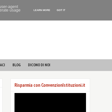
 user-agent
nerate usage
LEARN MORE
GOT IT
ACI
BLOG
DICONO DI NOI
Risparmia con ConvenzionIstituzioni.it