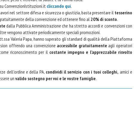
a su ConvenzionIstituzioni.it
cliccando qui
.
 lavori nel settore difesa e sicurezza o giustizia, basta presentare il
tesserino
 gratuitamente della convenzione ed ottenere fino al
20% di sconto
.
nte
dalla Pubblica Amministrazione che ha stretto accordi e convenzioni con
. Inoltre vengono attivate periodicamente speciali promozioni.
t.ssa Valeria Papa, hanno superato gli standard di qualità della Piattaforma
ission offrendo una convenzione
accessibile gratuitamente
agli operatori
 come riconoscimento per il
costante impegno e l’apprezzabile risvolto
rze dell’ordine e della PA,
condividi il servizio con i tuoi colleghi,
amici e
essere un
valido sostegno per voi e le vostre famiglie
.