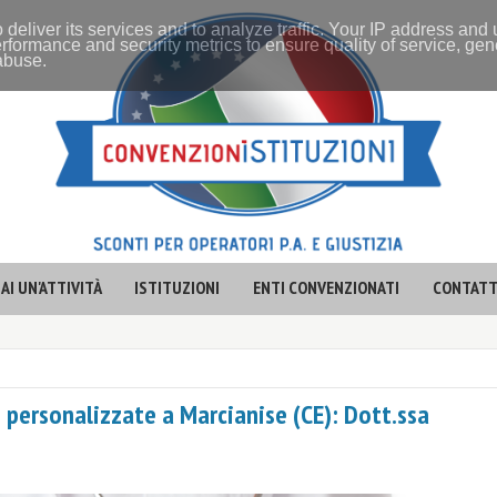
 deliver its services and to analyze traffic. Your IP address and
rformance and security metrics to ensure quality of service, ge
 abuse.
AI UN'ATTIVITÀ
ISTITUZIONI
ENTI CONVENZIONATI
CONTATT
e personalizzate a Marcianise (CE): Dott.ssa