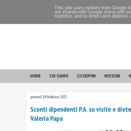
This site uses cookies from Google to
are shared with Google along with pe
statistics, and to detect and address
HOME
CHI SIAMO
CICOUPON
MISSION
H
giovedì 18 febbraio 2021
Sconti dipendenti P.A. su visite e diet
Valeria Papa