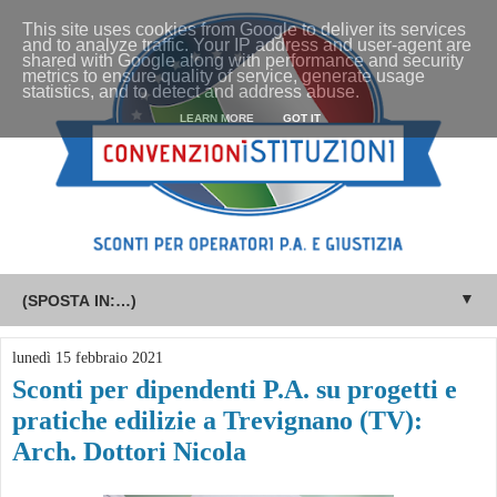
This site uses cookies from Google to deliver its services
and to analyze traffic. Your IP address and user-agent are
shared with Google along with performance and security
metrics to ensure quality of service, generate usage
statistics, and to detect and address abuse.
LEARN MORE
GOT IT
▼
lunedì 15 febbraio 2021
Sconti per dipendenti P.A. su progetti e
pratiche edilizie a Trevignano (TV):
Arch. Dottori Nicola