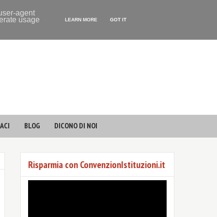
 user-agent
nerate usage
LEARN MORE
GOT IT
ACI
BLOG
DICONO DI NOI
Risparmia con ConvenzionIstituzioni.it