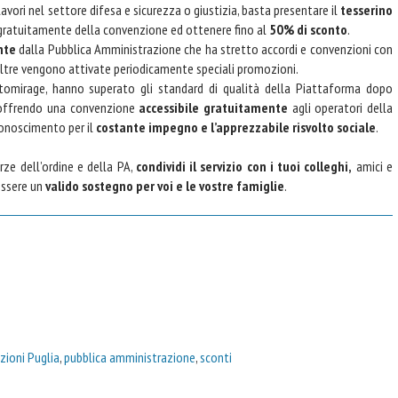
 lavori nel settore difesa e sicurezza o giustizia, basta presentare il
tesserino
 gratuitamente della convenzione ed ottenere fino al
50% di sconto
.
nte
dalla Pubblica Amministrazione che ha stretto accordi e convenzioni con
. Inoltre vengono attivate periodicamente speciali promozioni.
omirage, hanno superato gli standard di qualità della Piattaforma dopo
n offrendo una convenzione
accessibile gratuitamente
agli operatori della
conoscimento per il
costante impegno e l’apprezzabile risvolto sociale
.
rze dell’ordine e della PA,
condividi il servizio con i tuoi colleghi,
amici e
essere un
valido sostegno per voi e le vostre famiglie
.
zioni Puglia
,
pubblica amministrazione
,
sconti