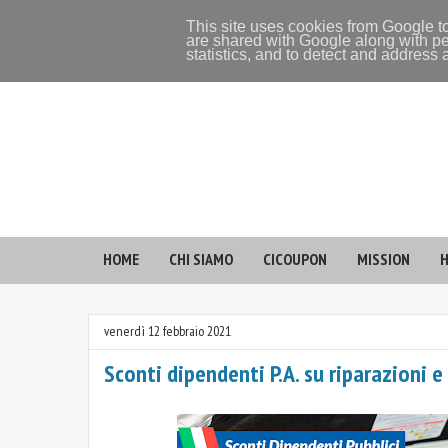
This site uses cookies from Google to
are shared with Google along with pe
statistics, and to detect and address
HOME
CHI SIAMO
CICOUPON
MISSION
H
venerdì 12 febbraio 2021
Sconti dipendenti P.A. su riparazioni 