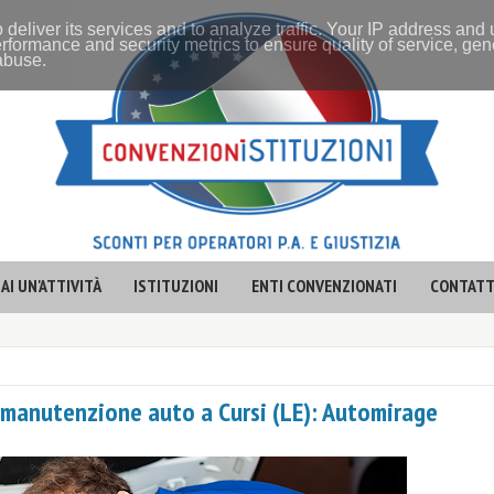
 deliver its services and to analyze traffic. Your IP address and
rformance and security metrics to ensure quality of service, ge
 abuse.
AI UN'ATTIVITÀ
ISTITUZIONI
ENTI CONVENZIONATI
CONTATT
e manutenzione auto a Cursi (LE): Automirage