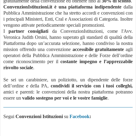
gratuitamente della convenzione ed ottenere fino al
30% di sconto
.
ConvenzionIstituzioni.it è una piattaforma indipendente
dalla
Pubblica Amministrazione che ha stretto accordi e convenzioni con
i principali Ministeri, Enti, Cral e Associazioni di Categoria. Inoltre
vengono attivate periodicamente speciali promozioni.
I
partner consigliati
da ConvenzionIstituzioni, come l'Avv.
Veronica Judith Orsini, hanno superato gli standard di qualità della
Piattaforma dopo un’accurata selezione, hanno condiviso la nostra
mission offrendo una convenzione
accessibile gratuitamente
agli
operatori della Pubblica Amministrazione e delle Forze dell’ordine
come riconoscimento per il
costante impegno e l’apprezzabile
risvolto sociale
.
Se sei un carabiniere, un poliziotto, un dipendente delle forze
dell’ordine e della PA,
condividi il servizio con i tuoi colleghi,
amici e parenti: le convenzioni della nostra piattaforma potranno
essere un
valido sostegno per voi e le vostre famiglie
.
Segui
Convenzioni Istituzioni
su
Facebook
: