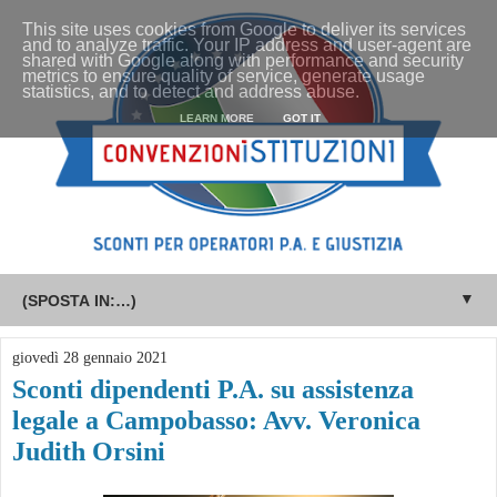
This site uses cookies from Google to deliver its services
and to analyze traffic. Your IP address and user-agent are
shared with Google along with performance and security
metrics to ensure quality of service, generate usage
statistics, and to detect and address abuse.
LEARN MORE
GOT IT
▼
giovedì 28 gennaio 2021
Sconti dipendenti P.A. su assistenza
legale a Campobasso: Avv. Veronica
Judith Orsini