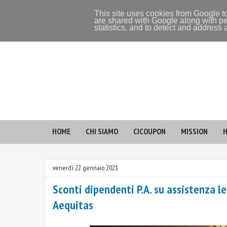
This site uses cookies from Google to
are shared with Google along with pe
statistics, and to detect and address
HOME
CHI SIAMO
CICOUPON
MISSION
H
venerdì 22 gennaio 2021
Sconti dipendenti P.A. su assistenza 
Aequitas