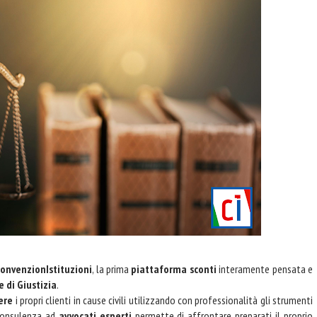
onvenzionIstituzioni
, la prima
piattaforma sconti
interamente pensata e
 di Giustizia
.
ere
i propri clienti in cause civili utilizzando con professionalità gli strumenti
 consulenza ad
avvocati esperti
permette di affrontare preparati il proprio