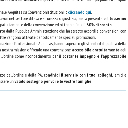
ionale Aequitas su ConvenzionIstituzioni.it
cliccando qui
.
 lavori nel settore difesa e sicurezza o giustizia, basta presentare il
tesserino
 gratuitamente della convenzione ed ottenere fino al
30% di sconto
.
nte
dalla Pubblica Amministrazione che ha stretto accordi e convenzioni con
. Inoltre vengono attivate periodicamente speciali promozioni.
ciazione Professionale Aequitas, hanno superato gli standard di qualità della
la nostra mission offrendo una convenzione
accessibile gratuitamente
agli
ell’ordine come riconoscimento per il
costante impegno e l’apprezzabile
rze dell’ordine e della PA,
condividi il servizio con i tuoi colleghi,
amici e
essere un
valido sostegno per voi e le vostre famiglie
.